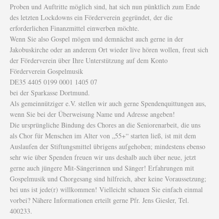
Proben und Auftritte möglich sind, hat sich nun pünktlich zum Ende
des letzten Lockdowns ein Förderverein gegründet, der die
erforderlichen Finanzmittel einwerben möchte.
Wenn Sie also Gospel mögen und demnächst auch gerne in der
Jakobuskirche oder an anderem Ort wieder live hören wollen, freut sich
der Förderverein über Ihre Unterstützung auf dem Konto
Förderverein Gospelmusik
DE35 4405 0199 0001 1405 07
bei der Sparkasse Dortmund.
Als gemeinnütziger e.V. stellen wir auch gerne Spendenquittungen aus,
wenn Sie bei der Überweisung Name und Adresse angeben!
Die ursprüngliche Bindung des Chores an die Seniorenarbeit, die uns
als Chor für Menschen im Alter von „55+“ starten ließ, ist mit dem
Auslaufen der Stiftungsmittel übrigens aufgehoben; mindestens ebenso
sehr wie über Spenden freuen wir uns deshalb auch über neue, jetzt
gerne auch jüngere Mit-Sängerinnen und Sänger! Erfahrungen mit
Gospelmusik und Chorgesang sind hilfreich, aber keine Voraussetzung;
bei uns ist jede(r) willkommen! Vielleicht schauen Sie einfach einmal
vorbei? Nähere Informationen erteilt gerne Pfr. Jens Giesler, Tel.
400233.