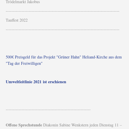
Trödelmarkt Jakobus
-------------------------------------------------------------------------------
Tauffest 2022
-------------------------------------------------------------------------------
500€ Preisgeld für das Projekt "Grüner Hahn" Heliand-Kirche aus dem
"Tag der Freiwilligen"
Umweltleitlinie 2021 ist erschienen
-----------------------------------------------------------
Offene Sprechstunde
Diakonin Sabine Wenkstern jeden Dienstag 11 –