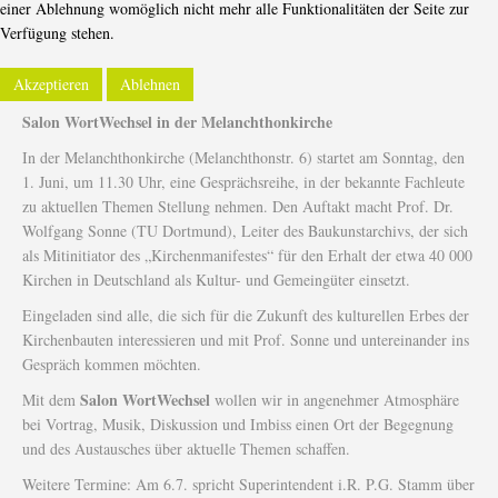
einer Ablehnung womöglich nicht mehr alle Funktionalitäten der Seite zur
Verfügung stehen.
Akzeptieren
Ablehnen
-----------
Salon WortWechsel in der Melanchthonkirche
In der Melanchthonkirche (Melanchthonstr. 6) startet am Sonntag, den
1. Juni, um 11.30 Uhr, eine Gesprächsreihe, in der bekannte Fachleute
zu aktuellen Themen Stellung nehmen. Den Auftakt macht Prof. Dr.
Wolfgang Sonne (TU Dortmund), Leiter des Baukunstarchivs, der sich
als Mitinitiator des „Kirchenmanifestes“ für den Erhalt der etwa 40 000
Kirchen in Deutschland als Kultur- und Gemeingüter einsetzt.
Eingeladen sind alle, die sich für die Zukunft des kulturellen Erbes der
Kirchenbauten interessieren und mit Prof. Sonne und untereinander ins
Gespräch kommen möchten.
Salon WortWechsel
Mit dem
wollen wir in angenehmer Atmosphäre
bei Vortrag, Musik, Diskussion und Imbiss einen Ort der Begegnung
und des Austausches über aktuelle Themen schaffen.
Weitere Termine: Am 6.7. spricht Superintendent i.R. P.G. Stamm über