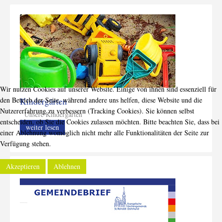
Wir nutzen Cookies auf unserer Website. Einige von ihnen sind essenziell für
Kindergärten
den Betrieb der Seite, während andere uns helfen, diese Website und die
Nutzererfahrung zu verbessern (Tracking Cookies). Sie können selbst
Unsere Kindergärten
entscheiden, ob Sie die Cookies zulassen möchten. Bitte beachten Sie, dass bei
weiter lesen
einer Ablehnung womöglich nicht mehr alle Funktionalitäten der Seite zur
Verfügung stehen.
Akzeptieren
Ablehnen