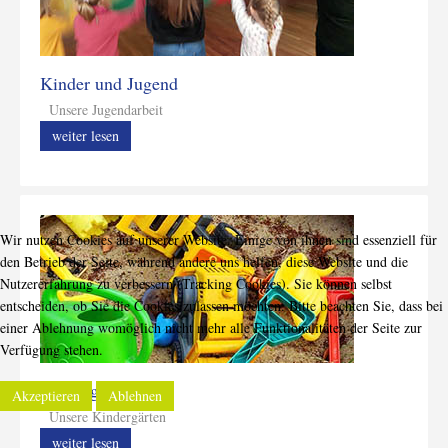
Kinder und Jugend
Unsere Jugendarbeit
weiter lesen
Wir nutzen Cookies auf unserer Website. Einige von ihnen sind essenziell für
den Betrieb der Seite, während andere uns helfen, diese Website und die
Nutzererfahrung zu verbessern (Tracking Cookies). Sie können selbst
entscheiden, ob Sie die Cookies zulassen möchten. Bitte beachten Sie, dass bei
einer Ablehnung womöglich nicht mehr alle Funktionalitäten der Seite zur
Verfügung stehen.
Kindergärten
Akzeptieren
Ablehnen
Unsere Kindergärten
weiter lesen