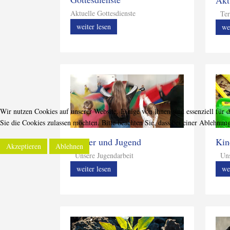
Aktuelle Gottesdienste
Ter
weiter lesen
we
Wir nutzen Cookies auf unserer Website. Einige von ihnen sind essenziell für 
Sie die Cookies zulassen möchten. Bitte beachten Sie, dass bei einer Ablehnun
Kinder und Jugend
Kin
Akzeptieren
Ablehnen
Unsere Jugendarbeit
Unse
weiter lesen
we