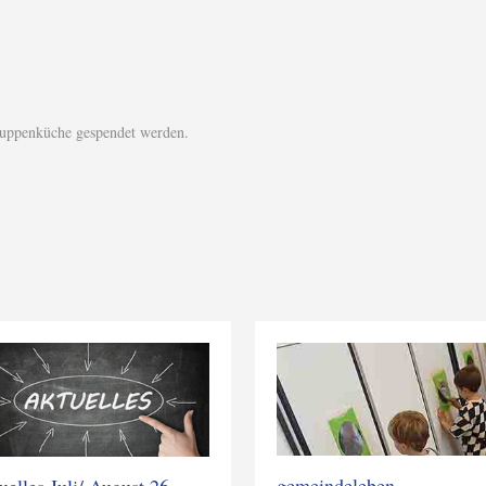
Suppenküche gespendet werden.
gemeindeleben
uelles Juli/ August 26