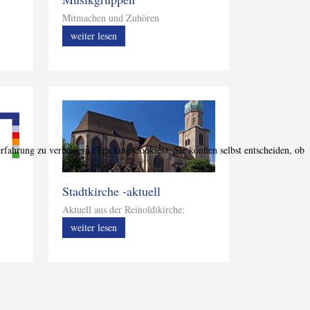
Mitmachen und Zuhören
weiter lesen
erfahrung zu verbessern (Tracking Cookies). Sie können selbst entscheiden, ob
Stadtkirche -aktuell
Aktuell aus der Reinoldikirche:
weiter lesen