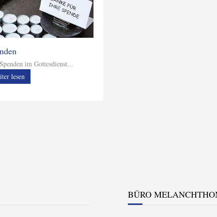
nden
t Spenden im Gottesdienst...
iter lesen
BÜRO MELANCHTHO