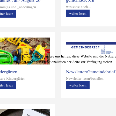
was sonst noch...
min(e) und _änderungen
weiter lesen
iter lesen
den Betrieb der Seite, während andere uns helfen, diese Website und die Nutzer
g womöglich nicht mehr alle Funktionalitäten der Seite zur Verfügung stehen.
dergärten
Newsletter/Gemeindebrief
re Kindergärten
Newsletter lesen/bestellen
iter lesen
weiter lesen