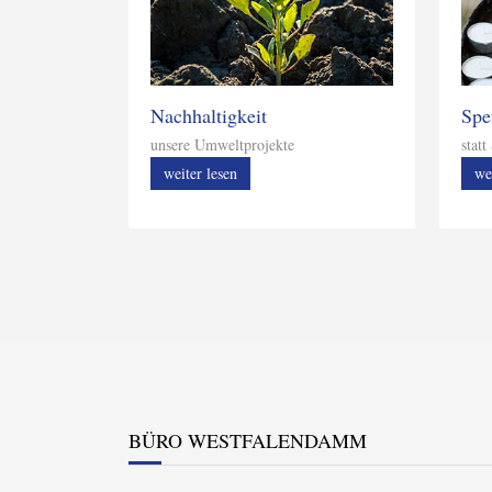
Nachhaltigkeit
Spe
unsere Umweltprojekte
stat
weiter lesen
we
BÜRO WESTFALENDAMM