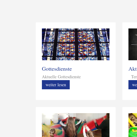
Gottesdienste
Akt
Aktuelle Gottesdienste
Ter
weiter lesen
we