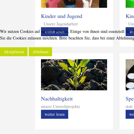
Kinder und Jugend
Kin
Unsere Jugendarbeit
Unse
Wir nutzen Cookies auf unserer Website. Einige von ihnen sind essenziell für 
weiter lesen
we
Sie die Cookies zulassen möchten. Bitte beachten Sie, dass bei einer Ablehnun
Akzeptieren
Ablehnen
Nachhaltigkeit
Spe
unsere Umweltprojekte
stat
weiter lesen
we