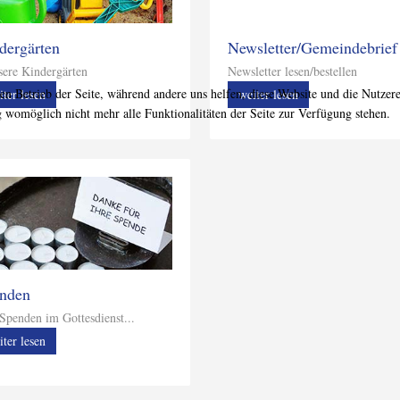
dergärten
Newsletter/Gemeindebrief
re Kindergärten
Newsletter lesen/bestellen
den Betrieb der Seite, während andere uns helfen, diese Website und die Nutzer
iter lesen
weiter lesen
g womöglich nicht mehr alle Funktionalitäten der Seite zur Verfügung stehen.
nden
t Spenden im Gottesdienst...
iter lesen