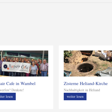
air Cafe in Wambel
Zisterne Heliand-Kirche
erfen? Denkste!
Nachhaltigkeit in Heliand
iter lesen
weiter lesen