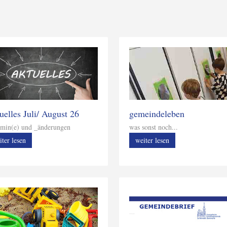
gemeindeleben
uelles Juli/ August 26
was sonst noch...
min(e) und _änderungen
weiter lesen
iter lesen