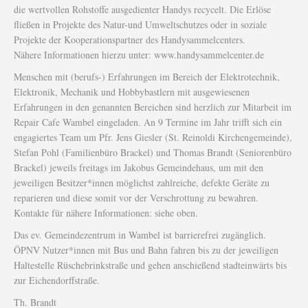
die wertvollen Rohstoffe ausgedienter Handys recycelt. Die Erlöse
fließen in Projekte des Natur-und Umweltschutzes oder in soziale
Projekte der Kooperationspartner des Handysammelcenters.
Nähere Informationen hierzu unter: www.handysammelcenter.de
Menschen mit (berufs-) Erfahrungen im Bereich der Elektrotechnik,
Elektronik, Mechanik und Hobbybastlern mit ausgewiesenen
Erfahrungen in den genannten Bereichen sind herzlich zur Mitarbeit im
Repair Cafe Wambel eingeladen. An 9 Termine im Jahr trifft sich ein
engagiertes Team um Pfr. Jens Giesler (St. Reinoldi Kirchengemeinde),
Stefan Pohl (Familienbüro Brackel) und Thomas Brandt (Seniorenbüro
Brackel) jeweils freitags im Jakobus Gemeindehaus, um mit den
jeweiligen Besitzer*innen möglichst zahlreiche, defekte Geräte zu
reparieren und diese somit vor der Verschrottung zu bewahren.
Kontakte für nähere Informationen: siehe oben.
Das ev. Gemeindezentrum in Wambel ist barrierefrei zugänglich.
ÖPNV Nutzer*innen mit Bus und Bahn fahren bis zu der jeweiligen
Haltestelle Rüschebrinkstraße und gehen anschießend stadteinwärts bis
zur Eichendorffstraße.
Th. Brandt