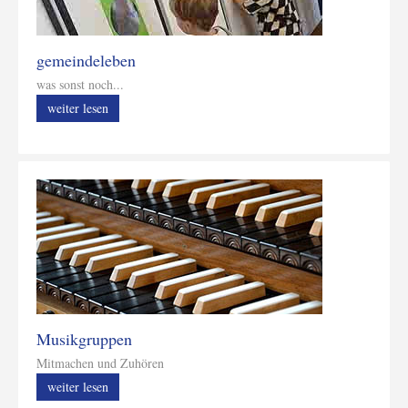
gemeindeleben
was sonst noch...
weiter lesen
Musikgruppen
Mitmachen und Zuhören
weiter lesen