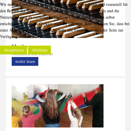
Wir nutzen Cookies auf unserer Website. Einige von ihnen sind essenziell für
den Betrieb der Seite, während andere uns helfen, diese Website und die
Nutzererfahrung zu verbessern (Tracking Cookies). Sie können selbst
entscheiden, ob Sie die Cookies zulassen möchten. Bitte beachten Sie, dass bei
einer Ablehnung womöglich nicht mehr alle Funktionalitäten der Seite zur
Verfügung stehen.
Musikgruppen
Akzeptieren
Ablehnen
Mitmachen und Zuhören
weiter lesen