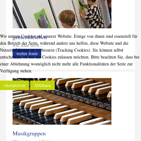
gemeindeleben
Wir nutzen Cookies auf unserer Website. Einige von ihnen sind essenziell für
den Betrieb der Seite, während andere uns helfen, diese Website und die
was sonst noch...
Nutzererfahrung zu verbessern (Tracking Cookies). Sie können selbst
weiter lesen
entscheiden, ob Sie die Cookies zulassen möchten. Bitte beachten Sie, dass bei
einer Ablehnung womöglich nicht mehr alle Funktionalitäten der Seite zur
Verfügung stehen.
Akzeptieren
Ablehnen
Musikgruppen