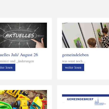
gemeindeleben
uelles Juli/ August 26
was sonst noch...
min(e) und _änderungen
weiter lesen
iter lesen