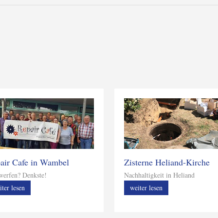
air Cafe in Wambel
Zisterne Heliand-Kirche
erfen? Denkste!
Nachhaltigkeit in Heliand
iter lesen
weiter lesen