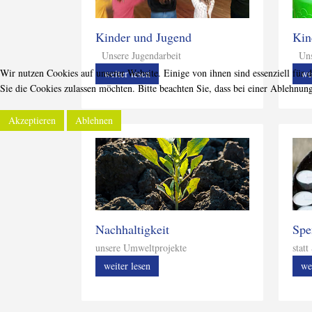
Kinder und Jugend
Kin
Unsere Jugendarbeit
Unse
Wir nutzen Cookies auf unserer Website. Einige von ihnen sind essenziell für 
weiter lesen
we
Sie die Cookies zulassen möchten. Bitte beachten Sie, dass bei einer Ablehnun
Akzeptieren
Ablehnen
Nachhaltigkeit
Spe
unsere Umweltprojekte
stat
weiter lesen
we