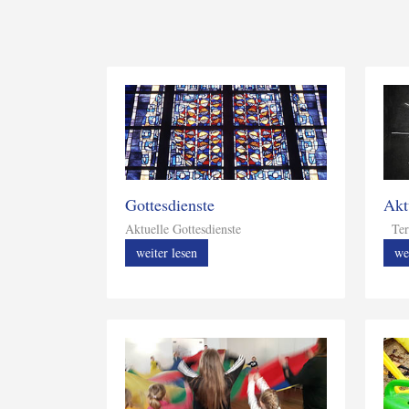
Gottesdienste
Akt
Aktuelle Gottesdienste
Ter
weiter lesen
we