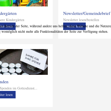
dergärten
Newsletter/Gemeindebrief
re Kindergärten
Newsletter lesen/bestellen
den Betrieb der Seite, während andere uns helfen, diese Website und die Nutzer
iter lesen
weiter lesen
g womöglich nicht mehr alle Funktionalitäten der Seite zur Verfügung stehen.
nden
t Spenden im Gottesdienst...
iter lesen