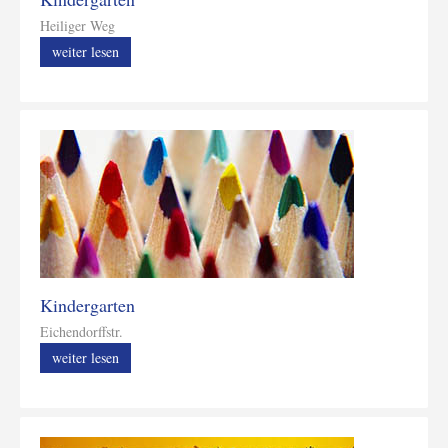
Heiliger Weg
weiter lesen
Kindergarten
Eichendorffstr.
weiter lesen