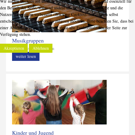
Wir nutzen Cookies auf unserer Website. Einige von ihnen sind essenziell für
den Betrieb der Seite, während andere uns helfen, diese Website und die
Nutzererfahrung zu verbessern (Tracking Cookies). Sie können selbst
entscheiden, ob Sie die Cookies zulassen möchten. Bitte beachten Sie, dass bei
einer Ablehnung womöglich nicht mehr alle Funktionalitäten der Seite zur
Verfügung stehen.
Musikgruppen
Akzeptieren
Ablehnen
Mitmachen und Zuhören
weiter lesen
Kinder und Jugend