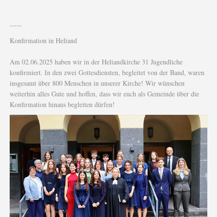
-----
Konfirmation in Heliand
Am 02.06.2025 haben wir in der Heliandkirche 31 Jugendliche
konfirmiert. In den zwei Gottesdiensten, begleitet von der Band, waren
insgesamt über 800 Menschen in unserer Kirche! Wir wünschen
weiterhin alles Gute und hoffen, dass wir euch als Gemeinde über die
Konfirmation hinaus begleiten dürfen!