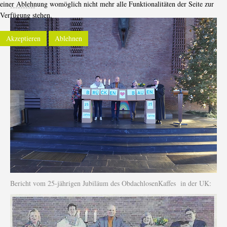
einer Ablehnung womöglich nicht mehr alle Funktionalitäten der Seite zur
----------
Verfügung stehen.
Akzeptieren
Ablehnen
Bericht vom 25-jährigen Jubiläum des ObdachlosenKaffes in der UK: