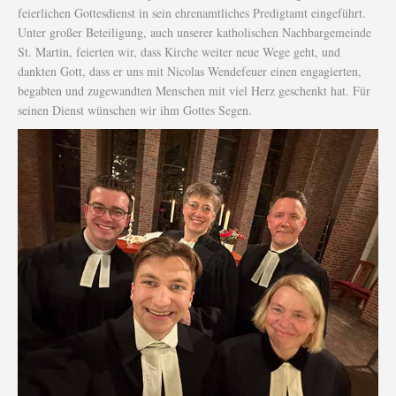
feierlichen Gottesdienst in sein ehrenamtliches Predigtamt eingeführt.
Unter großer Beteiligung, auch unserer katholischen Nachbargemeinde
St. Martin, feierten wir, dass Kirche weiter neue Wege geht, und
dankten Gott, dass er uns mit Nicolas Wendefeuer einen engagierten,
begabten und zugewandten Menschen mit viel Herz geschenkt hat. Für
seinen Dienst wünschen wir ihm Gottes Segen.