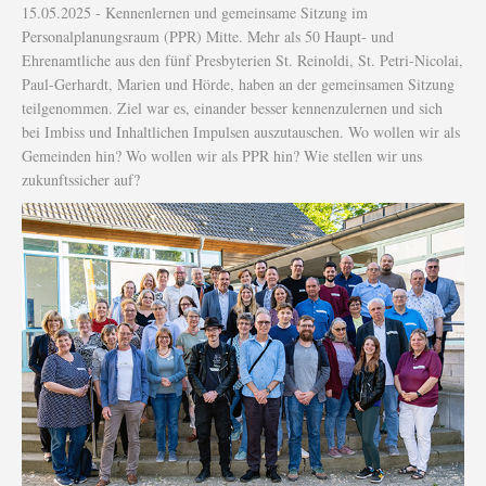
15.05.2025 - Kennenlernen und gemeinsame Sitzung im
Personalplanungsraum (PPR) Mitte. Mehr als 50 Haupt- und
Ehrenamtliche aus den fünf Presbyterien St. Reinoldi, St. Petri-Nicolai,
Paul-Gerhardt, Marien und Hörde, haben an der gemeinsamen Sitzung
teilgenommen. Ziel war es, einander besser kennenzulernen und sich
bei Imbiss und Inhaltlichen Impulsen auszutauschen. Wo wollen wir als
Gemeinden hin? Wo wollen wir als PPR hin? Wie stellen wir uns
zukunftssicher auf?