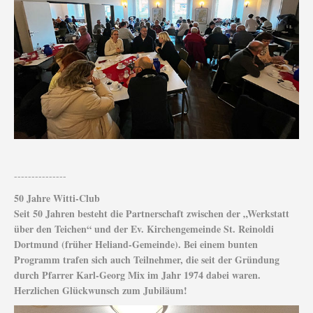
---------------
50 Jahre Witti-Club
Seit 50 Jahren besteht die Partnerschaft zwischen der „Werkstatt
über den Teichen“ und der Ev. Kirchengemeinde St. Reinoldi
Dortmund (früher Heliand-Gemeinde). Bei einem bunten
Programm trafen sich auch Teilnehmer, die seit der Gründung
durch Pfarrer Karl-Georg Mix im Jahr 1974 dabei waren.
Herzlichen Glückwunsch zum Jubiläum!