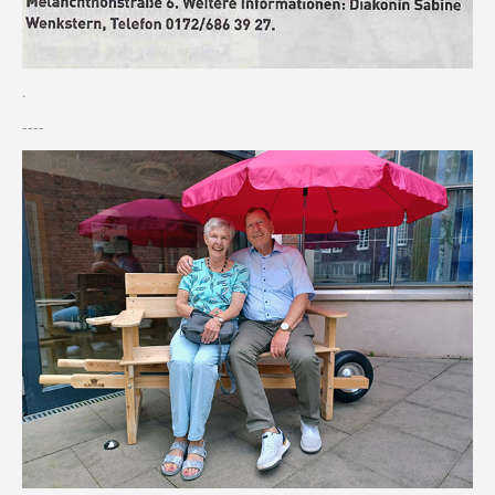
.
----