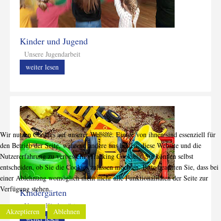
Kinder und Jugend
Unsere Jugendarbeit
weiter lesen
Wir nutzen Cookies auf unserer Website. Einige von ihnen sind essenziell für
den Betrieb der Seite, während andere uns helfen, diese Website und die
Nutzererfahrung zu verbessern (Tracking Cookies). Sie können selbst
entscheiden, ob Sie die Cookies zulassen möchten. Bitte beachten Sie, dass bei
einer Ablehnung womöglich nicht mehr alle Funktionalitäten der Seite zur
Verfügung stehen.
Kindergärten
Unsere Kindergärten
Akzeptieren
Ablehnen
weiter lesen