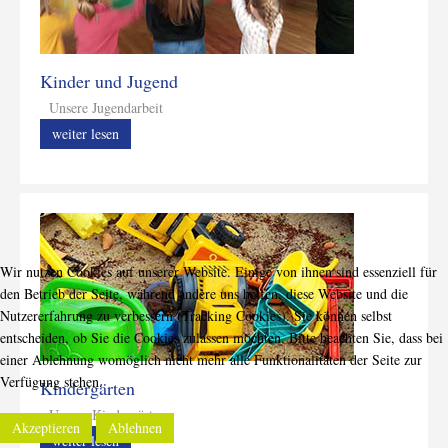
Kinder und Jugend
Unsere Jugendarbeit
weiter lesen
Wir nutzen Cookies auf unserer Website. Einige von ihnen sind essenziell für
den Betrieb der Seite, während andere uns helfen, diese Website und die
Nutzererfahrung zu verbessern (Tracking Cookies). Sie können selbst
entscheiden, ob Sie die Cookies zulassen möchten. Bitte beachten Sie, dass bei
einer Ablehnung womöglich nicht mehr alle Funktionalitäten der Seite zur
Verfügung stehen.
Kindergärten
Unsere Kindergärten
Akzeptieren
Ablehnen
weiter lesen