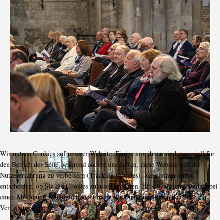
Wir nutzen Cookies auf unserer Website. Einige von ihnen sind essenziell für
den Betrieb der Seite, während andere uns helfen, diese Website und die
Nutzererfahrung zu verbessern (Tracking Cookies). Sie können selbst
entscheiden, ob Sie die Cookies zulassen möchten. Bitte beachten Sie, dass bei
einer Ablehnung womöglich nicht mehr alle Funktionalitäten der Seite zur
Verfügung stehen.