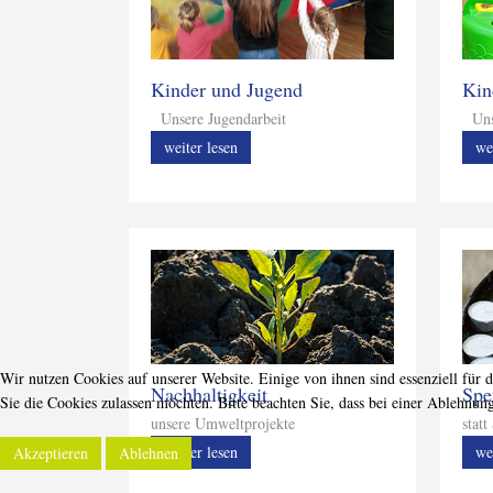
Kinder und Jugend
Kin
Unsere Jugendarbeit
Unse
weiter lesen
we
Wir nutzen Cookies auf unserer Website. Einige von ihnen sind essenziell für 
Nachhaltigkeit
Spe
Sie die Cookies zulassen möchten. Bitte beachten Sie, dass bei einer Ablehnun
unsere Umweltprojekte
stat
weiter lesen
we
Akzeptieren
Ablehnen