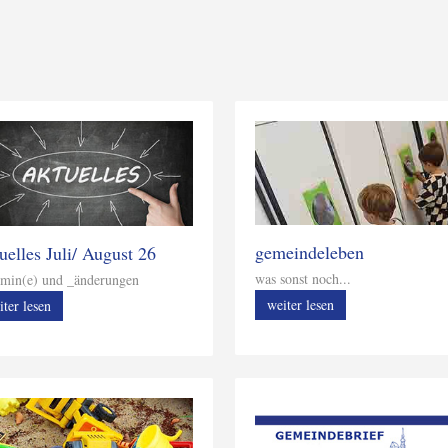
gemeindeleben
uelles Juli/ August 26
was sonst noch...
min(e) und _änderungen
weiter lesen
iter lesen