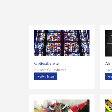
Gottesdienste
Akt
Aktuelle Gottesdienste
Ter
weiter lesen
we